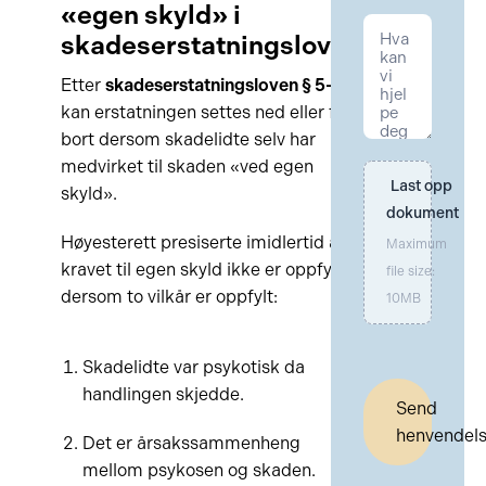
«egen skyld» i
skadeserstatningsloven
Etter
skadeserstatningsloven § 5-1
kan erstatningen settes ned eller falle
bort dersom skadelidte selv har
medvirket til skaden «ved egen
Last opp 
skyld».
dokument
Høyesterett presiserte imidlertid at
Maximum
kravet til egen skyld ikke er oppfylt
file size:
dersom to vilkår er oppfylt:
10MB
Skadelidte var psykotisk da
handlingen skjedde.
Send
henvendel
Det er årsakssammenheng
mellom psykosen og skaden.