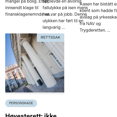
mangel på bolig. Etter
opplevde en alvorlig
Aasen har bistått e
innsendt klage til
fallulykke på isen mens
klient som hadde f
finansklagenemnda va…
han var på jobb. Denne
avslag på yrkessk
ulykken har ført til en
fra NAV og
langvarig …
Trygderetten. …
RETTSSAK
PERSONSKADE
Høyesterett: ikke