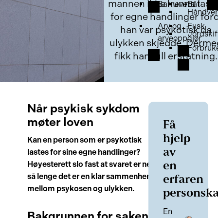
mannen ikke kunne last
Barnevern
Båt
Håndver
for egne handlinger ford
Arv og
Fusk
han var psykotisk da
Jordskif
arveoppgjør
ulykken skjedde. Derme
Forbruk
fikk han full erstatning.
Når psykisk sykdom
møter loven
Få
hjelp
Kan en person som er psykotisk
av
lastes for sine egne handlinger?
Høyesterett slo fast at svaret er nei –
en
så lenge det er en klar sammenheng
erfaren
mellom psykosen og ulykken.
personsk
En
Bakgrunnen for saken