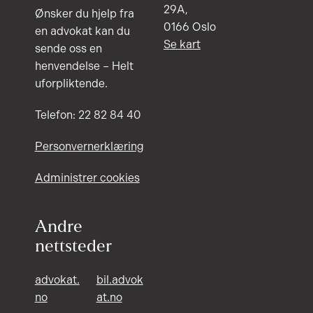
29A,
Ønsker du hjelp fra
0166 Oslo
en advokat kan du
Se kart
sende oss en
henvendelse – Helt
uforpliktende.
Telefon: 22 82 84 40
Personvernerklæring
Administrer cookies
Andre
nettsteder
advokat.
bil.advok
no
at.no