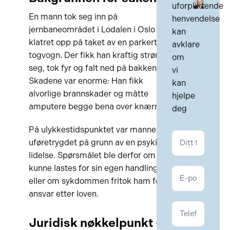
uforpliktende
En mann tok seg inn på
henvendelse
jernbaneområdet i Lodalen i Oslo og
kan
klatret opp på taket av en parkert
avklare
togvogn. Der fikk han kraftig strøm i
om
seg, tok fyr og falt ned på bakken.
vi
Skadene var enorme: Han fikk
kan
alvorlige brannskader og måtte
hjelpe
amputere begge bena over knærne.
deg
På ulykkestidspunktet var mannen
Kontakt
uføretrygdet på grunn av en psykisk
Personskade
lidelse. Spørsmålet ble derfor om han
kunne lastes for sin egen handling –
eller om sykdommen fritok ham for
ansvar etter loven.
Juridisk nøkkelpunkt –