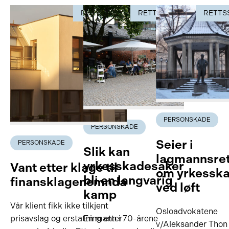
RETTSSAK
RETTSSAK
RETTS
PERSONSKADE
PERSONSKADE
Seier i
PERSONSKADE
Slik kan
lagmannsre
yrkesskadesaker
Vant etter klage til
om yrkessk
bli en langvarig
finansklagenemnda
ved løft
kamp
Vår klient fikk ikke tilkjent
Osloadvokatene
prisavslag og erstatning etter
En mann i 70-årene
v/Aleksander Thon