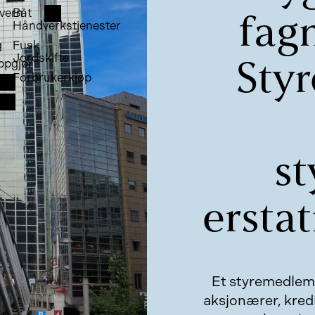
vern
Båt
fagm
Håndverkstjenester
g
Fusk
Jordskifte
ppgjør
Styr
Forbrukerkjøp
s
erstat
Et styremedlem k
aksjonærer, kredi