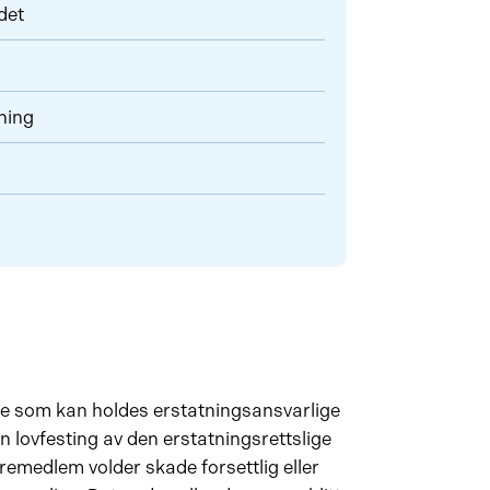
det
ning
de som kan holdes erstatningsansvarlige
en lovfesting av den erstatningsrettslige
yremedlem volder skade forsettlig eller