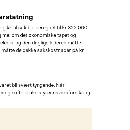
erstatning
ikk til sak ble beregnet til kr 322.000.
 mellom det økonomiske tapet og
releder og den daglige lederen måtte
egg måtte de dekke sakskostnader på kr
ret bli svært tyngende. Når
mange ofte bruke styreansvarsforsikring.