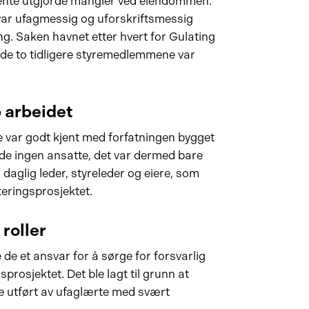
ente utgjorde mangler ved eiendommen.
 var ufagmessig og uforskriftsmessig
ng. Saken havnet etter hvert for Gulating
de to tidligere styremedlemmene var
 arbeidet
ne var godt kjent med forfatningen bygget
dde ingen ansatte, det var dermed bare
aglig leder, styreleder og eiere, som
teringsprosjektet.
 roller
e de et ansvar for å sørge for forsvarlig
rosjektet. Det ble lagt til grunn at
le utført av ufaglærte med svært