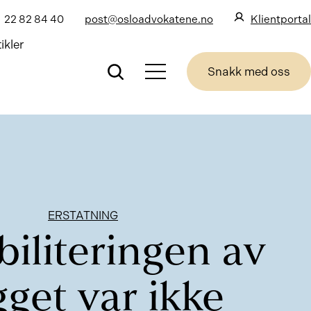
22 82 84 40
post@osloadvokatene.no
Klientportal
ikler
Snakk med oss
ERSTATNING
iliteringen av
get var ikke