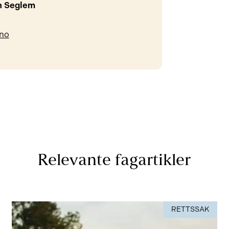
n Seglem
no
Relevante fagartikler
RETTSSAK