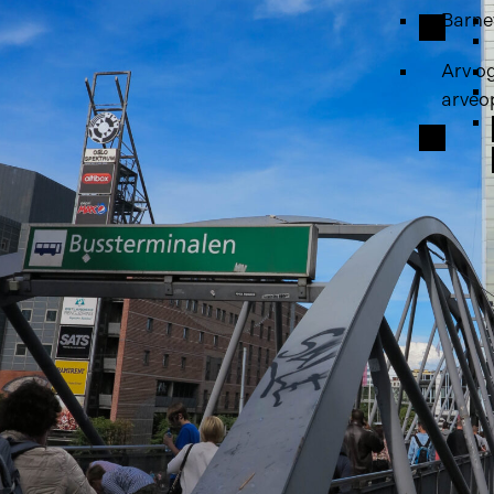
Barne
Arv o
arveo