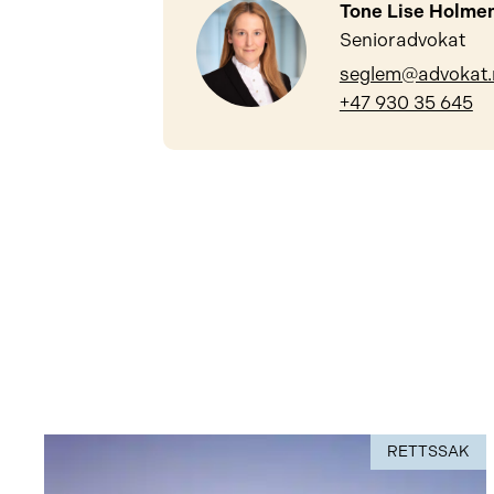
Tone Lise Holme
Senioradvokat
seglem@advokat.
+47 930 35 645
RETTSSAK