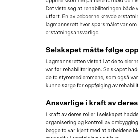
oppmerksomme på flere forhold de m
Det viste seg at rehabiliteringen både
utført. En av beboerne krevde erstatni
lagmannsrett hvor spørsmålet var om 
erstatningsansvarlige.
Selskapet måtte følge opp
Lagmannsretten viste til at de to eier
var før rehabiliteringen. Selskapet ha
de to styremedlemmene, som også var d
kunne sørge for oppfølging av rehabili
Ansvarlige i kraft av deres
I kraft av deres roller i selskapet hadd
organisering og kontroll av ombyggingsp
begge to var kjent med at arbeidene b