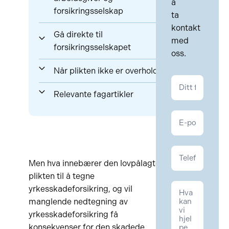
å
forsikringsselskap
ta
kontakt
Gå direkte til
med
forsikringsselskapet
oss.
Når plikten ikke er overholdt
Kontakt
Personskade
Relevante fagartikler
Men hva innebærer den lovpålagte
plikten til å tegne
yrkesskadeforsikring, og vil
manglende nedtegning av
yrkesskadeforsikring få
konsekvenser for den skadede