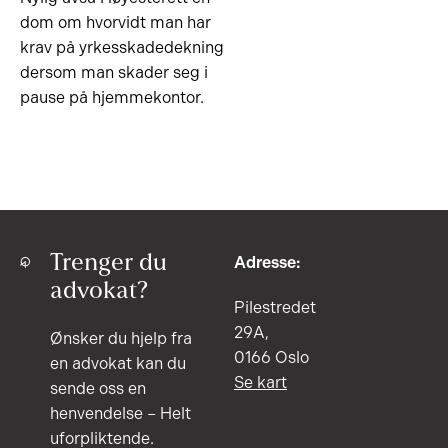
dom om hvorvidt man har
krav på yrkesskadedekning
dersom man skader seg i
pause på hjemmekontor.
Trenger du
Adresse:
advokat?
Pilestredet
29A,
Ønsker du hjelp fra
0166 Oslo
en advokat kan du
Se kart
sende oss en
henvendelse – Helt
uforpliktende.