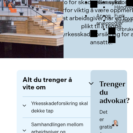
risiko for skade eller sykdom.
Barnevern
Båt
Håndver
derfor viktig å være oppme
Arv og
Fusk
på at arbeidsgiver har en lov
Jordskif
arveoppgjør
plikt til å tegne
Forbruk
yrkesskadeforsikring for a
ansatte.
Alt du trenger å
Trenger
vite om
du
advokat?
Yrkesskadeforsikring skal
dekke tap
Det
er
Samhandlingen mellom
gratis
arbeidsgiver og