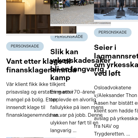
PERSONSKADE
PERSONSKADE
Seier i
PERSONSKADE
Slik kan
lagmannsre
yrkesskadesaker
Vant etter klage til
om yrkessk
bli en langvarig
finansklagenemnda
ved løft
kamp
Vår klient fikk ikke tilkjent
Osloadvokatene
prisavslag og erstatning etter
En mann i 70-årene
v/Aleksander Thon
mangel på bolig. Etter
opplevde en alvorlig
Aasen har bistått e
innsendt klage til
fallulykke på isen mens
klient som hadde f
finansklagenemnda va…
han var på jobb. Denne
avslag på yrkessk
ulykken har ført til en
fra NAV og
langvarig …
Trygderetten. …