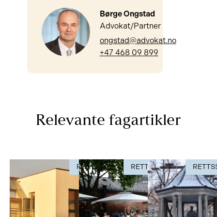
Børge Ongstad
Advokat/Partner
ongstad@advokat.no
+47 468 09 899
Relevante fagartikler
RETTSSAK
RETTSSAK
RETTS