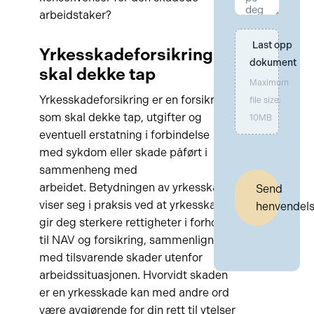
arbeidstaker?
Last opp 
Yrkesskadeforsikring
dokument
skal dekke tap
Maximum
Yrkesskadeforsikring er en forsikring
file size:
som skal dekke tap, utgifter og
10MB
eventuell erstatning i forbindelse
med sykdom eller skade påført i
sammenheng med
arbeidet. Betydningen av yrkesskade
Send
viser seg i praksis ved at yrkesskade
henvendel
gir deg sterkere rettigheter i forhold
til NAV og forsikring, sammenlignet
med tilsvarende skader utenfor
arbeidssituasjonen. Hvorvidt skaden
er en yrkesskade kan med andre ord
være avgjørende for din rett til ytelser