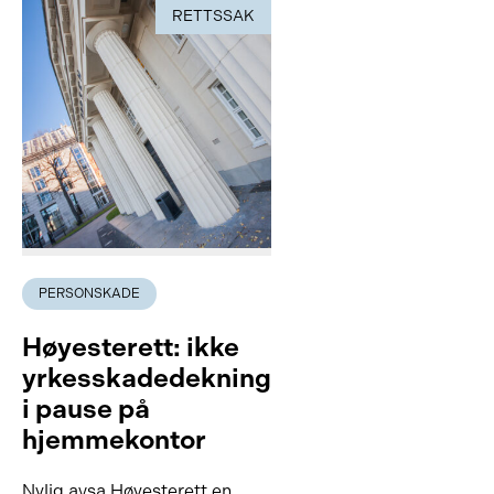
RETTSSAK
PERSONSKADE
Høyesterett: ikke
yrkesskadedekning
i pause på
hjemmekontor
Nylig avsa Høyesterett en