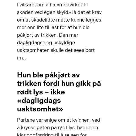
I vilkåret om å ha «medvirket til
skaden ved egen skyld» lå det et krav
om at skadelidte måtte kunne legges
mer enn lite til last for at hun ble
påkjørt av trikken. Den mer
dagligdagse og uskyldige
uaktsomheten skulle det sees bort
ifra.
Hun ble påkjørt av
trikken fordi hun gikk på
rødt lys – ikke
«dagligdags
uaktsomhet»
Partene var enige om at kvinnen, ved
å krysse gaten på rødt lys, hadde en
klar oppfordring til å se seg for.