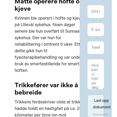
Måtte operere hofte og
kjeve
Kontakt
Personskade
Kvinnen ble operert i hofte og kjeve
på Ullevål sykehus. Noen dager
senere ble hun overført til Sunnaas
sykehus. Der var hun for
rehabilitering i omtrent ti uker. Etter
dette gikk hun til
fysioterapibehandling og var under
bruk av smertestillende for smerter i
hoften.
Trikkefører var ikke å
bebreide
Last opp 
Trikkens ferdsskriver viste at trikken
dokument
hadde holdt en hastighet på ca. 25
kilometer per time inn mot
Maximum