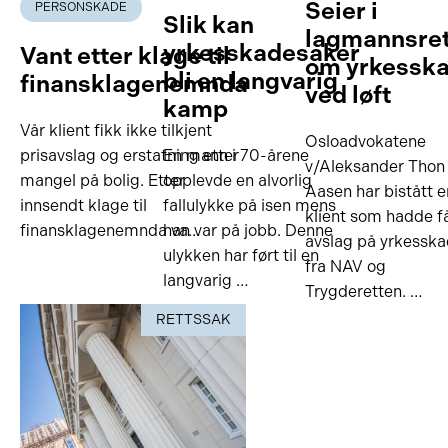
Seier i
PERSONSKADE
Slik kan
lagmannsre
yrkesskadesaker
Vant etter klage til
om yrkessk
bli en langvarig
finansklagenemnda
ved løft
kamp
Vår klient fikk ikke tilkjent
Osloadvokatene
prisavslag og erstatning etter
En mann i 70-årene
v/Aleksander Thon
mangel på bolig. Etter
opplevde en alvorlig
Aasen har bistått e
innsendt klage til
fallulykke på isen mens
klient som hadde f
finansklagenemnda va…
han var på jobb. Denne
avslag på yrkessk
ulykken har ført til en
fra NAV og
langvarig …
Trygderetten. …
RETTSSAK