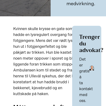
medvirkning.
Kvinnen skulle krysse en gate som
hadde en lysregulert overgang for
Trenger
fotgjengere. Mens det var rødt lys løp
du
hun ut i fotgjengerfeltet og ble
advokat?
påkjørt av trikken. Hun ble kastet
noen meter oppover i sporet og ble
Det
liggende foran trikken som stoppet.
er
Ambulansen kom til stedet og fraktet
gratis
henne til Ullevål sykehus, der det ble
å
konstatert at hun hadde brudd i
ta
bekkenet, kjevebrudd og en
kontakt
kuttskade på haken.
med
oss.