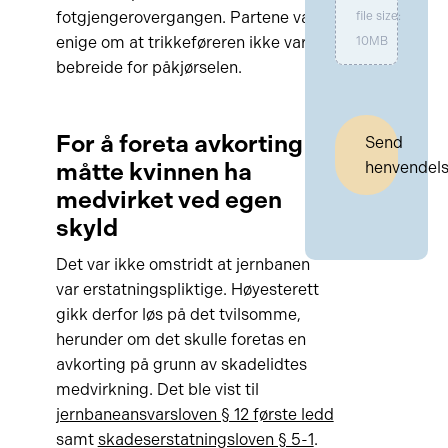
fotgjengerovergangen. Partene var
file size:
enige om at trikkeføreren ikke var å
10MB
bebreide for påkjørselen.
For å foreta avkorting
Send
måtte kvinnen ha
henvendel
medvirket ved egen
skyld
Det var ikke omstridt at jernbanen
var erstatningspliktige. Høyesterett
gikk derfor løs på det tvilsomme,
herunder om det skulle foretas en
avkorting på grunn av skadelidtes
medvirkning. Det ble vist til
jernbaneansvarsloven § 12 første ledd
samt
skadeserstatningsloven § 5-1
.