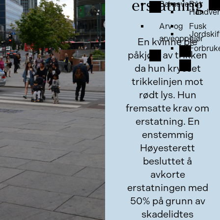
erstatning
Barnevern
Båt
Håndver
Arv og
Fusk
Jordskif
arveoppgjør
En kvinne ble
Forbruk
påkjørt av trikken
da hun krysset
trikkelinjen mot
rødt lys. Hun
fremsatte krav om
erstatning. En
enstemmig
Høyesterett
besluttet å
avkorte
erstatningen med
50% på grunn av
skadelidtes