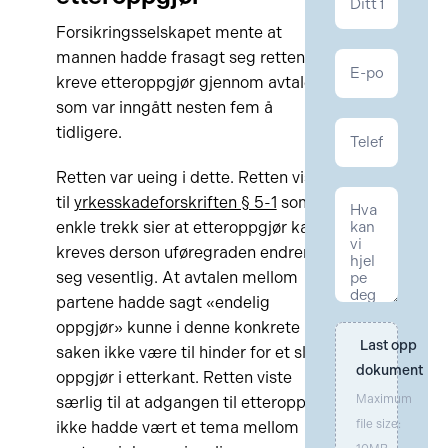
Personskade
Forsikringsselskapet mente at
mannen hadde frasagt seg retten til å
kreve etteroppgjør gjennom avtalen
som var inngått nesten fem å
tidligere.
Retten var ueing i dette. Retten viste
til
yrkesskadeforskriften § 5-1
som i
enkle trekk sier at etteroppgjør kan
kreves derson uføregraden endrer
seg vesentlig. At avtalen mellom
partene hadde sagt «endelig
oppgjør» kunne i denne konkrete
Last opp 
saken ikke være til hinder for et slik
dokument
oppgjør i etterkant. Retten viste
Maximum
særlig til at adgangen til etteroppgjør
file size:
ikke hadde vært et tema mellom