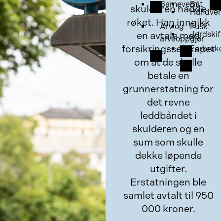
Barnevern
Båt
skulderen hadde
Håndver
røket. Han inngikk
Arv og
Fusk
en avtale med
Jordskif
arveoppgjør
forsikringsselskapet
Forbruk
om at de skulle
betale en
grunnerstatning for
det revne
leddbåndet i
skulderen og en
sum som skulle
dekke løpende
utgifter.
Erstatningen ble
samlet avtalt til 950
000 kroner.