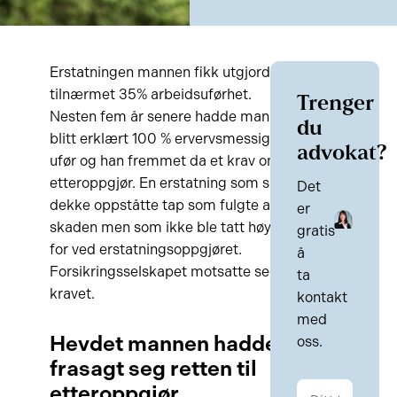
Erstatningen mannen fikk utgjorde
tilnærmet 35% arbeidsuførhet.
Trenger
Nesten fem år senere hadde mannen
du
blitt erklært 100 % ervervsmessig
advokat?
ufør og han fremmet da et krav om
etteroppgjør. En erstatning som skal
Det
dekke oppståtte tap som fulgte av
er
skaden men som ikke ble tatt høyde
gratis
for ved erstatningsoppgjøret.
å
Forsikringsselskapet motsatte seg
ta
kravet.
kontakt
med
Hevdet mannen hadde
oss.
frasagt seg retten til
etteroppgjør
Kontakt