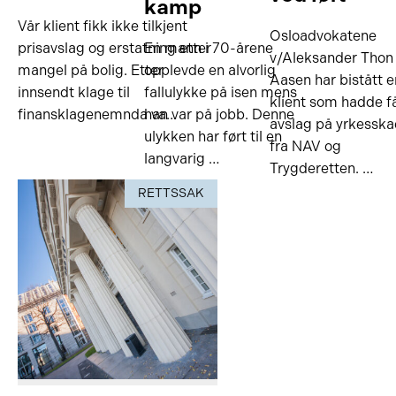
kamp
Vår klient fikk ikke tilkjent
Osloadvokatene
prisavslag og erstatning etter
En mann i 70-årene
v/Aleksander Thon
mangel på bolig. Etter
opplevde en alvorlig
Aasen har bistått e
innsendt klage til
fallulykke på isen mens
klient som hadde f
finansklagenemnda va…
han var på jobb. Denne
avslag på yrkessk
ulykken har ført til en
fra NAV og
langvarig …
Trygderetten. …
RETTSSAK