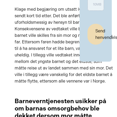
10MB
Klage med begjæring om utsatt iverksettelse ble
sendt kort tid etter. Det ble anført at vedtaket var
uforholdsmessig av hensyn til barna.
Konsekvensene av vedtaket ville bli at det yngste
Send
barnet ville skilles fra sin mor og måtte flytte til sin
henvendel
far. Ettersom faren hadde begrensninger i forhold
til å ha ansvaret for et lite barn, var dette svært
uheldig. I tillegg ville vedtaket innebære splittelse
mellom det yngste barnet og det eldste, som
måtte reise ut av landet sammen med sin mor. Det
ville i tillegg være vanskelig for det eldste barnet å
måtte flytte, ettersom alle vennene var i Norge.
Barneverntjenesten usikker på
om barnas omsorgbehov ble
dekket dersom mor måtte