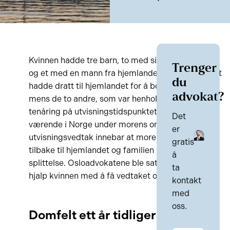
Kvinnen hadde tre barn, to med sin norske mann
Trenger
og et med en mann fra hjemlandet. Det ene barnet
du
hadde dratt til hjemlandet for å bo med sin far,
advokat?
mens de to andre, som var henholdsvis fem år og
tenåring på utvisningstidspunktet, hadde blitt
Det
værende i Norge under morens omsorg. UDIs
er
utvisningsvedtak innebar at moren måtte sendes
gratis
tilbake til hjemlandet og familien risikerte dermed
å
splittelse. Osloadvokatene ble satt på saken og
ta
hjalp kvinnen med å få vedtaket opphevet.
kontakt
med
oss.
Domfelt ett år tidligere