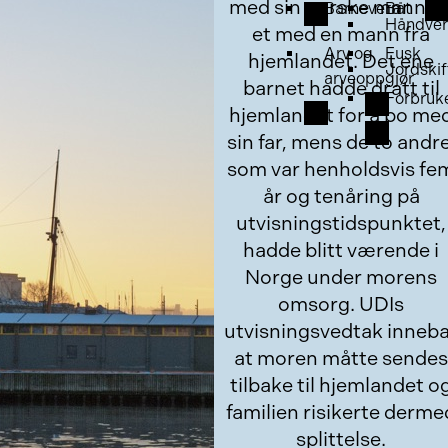
med sin norske mann o
Barnevern
Båt
Håndver
et med en mann fra
Arv og
Fusk
hjemlandet. Det ene
Jordskif
arveoppgjør
barnet hadde dratt til
Forbruk
hjemlandet for å bo me
sin far, mens de to andre
som var henholdsvis fe
år og tenåring på
utvisningstidspunktet,
hadde blitt værende i
Norge under morens
omsorg. UDIs
utvisningsvedtak inneb
at moren måtte sendes
tilbake til hjemlandet o
familien risikerte derme
splittelse.