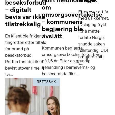
Fullt medhold i sak
besøksforbud
om
– digitalt
Etter over ett år
omsorgsovertakelse
bevis var ikke
med usikkerhet,
– kommunens
tilstrekkelig
avslag og frykt
begjæring ble
for å måtte
avslått
En klient ble frikjent i
forlate Norge,
tingretten etter tiltale
snudde saken
Kommunen begjærte
for brudd på
fullstendig. UDI
omsorgsovertakelse for et barn
besøksforbud.
omgjorde sitt
på 1,5 år. Etter en grundig
Retten fant det ikke
v…
behandling i barneverns- og
bevist utover rimelig
helsenemnda fikk …
tvi…
RETTSSAK