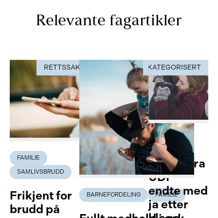
Relevante fagartikler
RETTSSAK
UKATEGORISERT
RETTSSAK
FAMILIE
FAMILIE
Avslag fra
SAMLIVSBRUDD
UDI –
endte med
Frikjent for
BARNEFORDELING
FAMILIE
ja etter
brudd på
klage