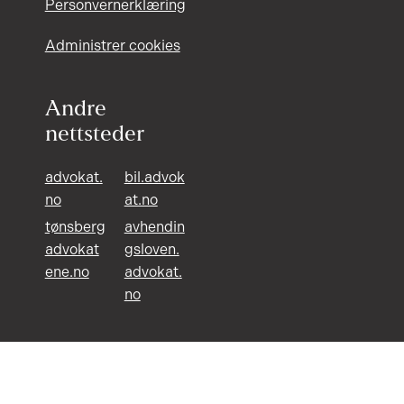
Personvernerklæring
Administrer cookies
Andre
nettsteder
advokat.
bil.advok
no
at.no
tønsberg
avhendin
advokat
gsloven.
ene.no
advokat.
no