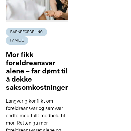
BARNEFORDELING
FAMILIE
Mor fikk
foreldreansvar
alene – far dømt til
å dekke
saksomkostninger
Langvarig konflikt om
foreldreansvar og samvær
endte med fullt medhold til
mor. Retten ga mor
foreldreansvaret alene og