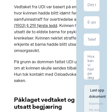
Kontakt
Vedtaket fra UDI var basert på en dom fra året før,
Familie
hvor kvinnen hadde blitt idømt fengsel og
samfunnsstraff for overtredelse av
straffeloven
(1902) § 219 første ledd
. Kvinnen hadde tidligere
utsatt de to eldste barna for psykiske og fysiske
krenkelser. Kvinnen nektet straffeskyld, men
erkjente at barna hadde blitt utsatt for
omsorgssvikt.
På grunn av dommen fattet UDI utvisningsvedtak
om at kvinnen skulle sendes tilbake til hjemlandet.
Hun tok kontakt med Osloadvokatene, som tok
saken.
Last opp 
dokument
Påklaget vedtaket og ba om
Maximum
utsatt begjæring
file size: