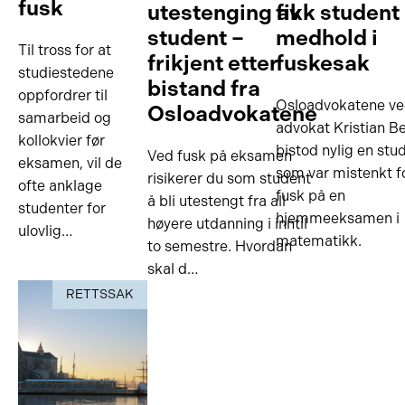
fusk
utestenging av
fikk student
student –
medhold i
Til tross for at
frikjent etter
fuskesak
studiestedene
bistand fra
oppfordrer til
Osloadvokatene v
Osloadvokatene
samarbeid og
advokat Kristian B
kollokvier før
bistod nylig en stu
Ved fusk på eksamen
eksamen, vil de
som var mistenkt f
risikerer du som student
ofte anklage
fusk på en
å bli utestengt fra all
studenter for
hjemmeeksamen i
høyere utdanning i inntil
ulovlig…
matematikk.
to semestre. Hvordan
skal d…
RETTSSAK