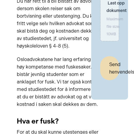
Du har rett til å bli bistått av advokat
Last opp 
dersom skolen reiser sak om
dokument
bortvisning eller utestenging. Du kan
Maximum
fritt velge selv hvilken advokat som
file size:
skal bistå deg og kostnaden dekkes
10MB
av studiestedet, jf. universitet og
høyskoleloven § 4-8 (5).
Osloadvokatene har lang erfaring og
Send
høy kompetanse med fuskesaker. Vi
henvendel
bistår jevnlig studenter som er
anklaget for fusk. Vi tar også kontakt
med studiestedet for å informere om
at du er bistått av advokat og at vår
kostnad i saken skal dekkes av dem.
Hva er fusk?
For at du skal kunne utestenges eller