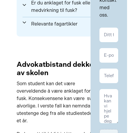
kontakt
Er du anklaget for fusk eller
med
medvirkning til fusk?
oss.
Relevante fagartikler
Kontakt
Fusk
Advokatbistand dekkes
av skolen
Som student kan det være
overveldende å være anklaget for
fusk. Konsekvensene kan være svært
alvorlige. I verste fall kan nemnda
utestenge deg fra alle studiesteder i
et år.