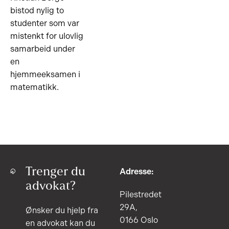
bistod nylig to
studenter som var
mistenkt for ulovlig
samarbeid under
en
hjemmeeksamen i
matematikk.
Trenger du
Adresse:
advokat?
Pilestredet
29A,
Ønsker du hjelp fra
0166 Oslo
en advokat kan du