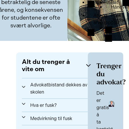
betraktelig de seneste
Barnevern
Båt
Håndver
årene, og konsekvensen
Arv og
Fusk
for studentene er ofte
Jordskif
arveoppgjør
svært alvorlige.
Forbruk
Alt du trenger å
Trenger
vite om
du
advokat?
Advokatbistand dekkes av
skolen
Det
er
Hva er fusk?
gratis
å
Medvirkning til fusk
ta