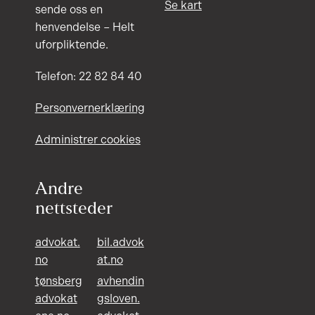
Se kart
sende oss en
henvendelse – Helt
uforpliktende.
Telefon: 22 82 84 40
Personvernerklæring
Administrer cookies
Andre
nettsteder
advokat.
bil.advok
no
at.no
tønsberg
avhendin
advokat
gsloven.