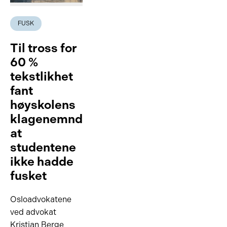
FUSK
Til tross for
60 %
tekstlikhet
fant
høyskolens
klagenemnd
at
studentene
ikke hadde
fusket
Osloadvokatene
ved advokat
Kristian Berge