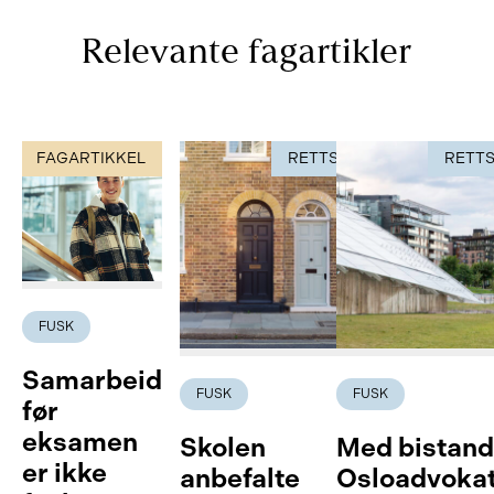
Relevante fagartikler
FAGARTIKKEL
RETTSSAK
RETT
FUSK
Samarbeid
FUSK
FUSK
før
eksamen
Skolen
Med bistand
er ikke
anbefalte
Osloadvoka