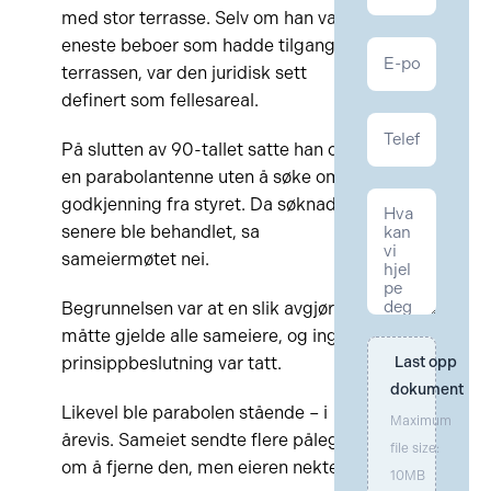
Eiendom
med stor terrasse. Selv om han var
eneste beboer som hadde tilgang til
terrassen, var den juridisk sett
definert som fellesareal.
På slutten av 90-tallet satte han opp
en parabolantenne uten å søke om
godkjenning fra styret. Da søknaden
senere ble behandlet, sa
sameiermøtet nei.
Begrunnelsen var at en slik avgjørelse
måtte gjelde alle sameiere, og ingen
prinsippbeslutning var tatt.
Last opp 
dokument
Likevel ble parabolen stående – i
Maximum
årevis. Sameiet sendte flere pålegg
file size:
om å fjerne den, men eieren nektet.
10MB