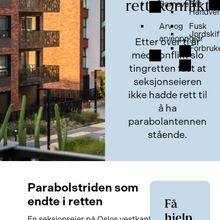
rettskonflikt
Barnevern
Båt
Håndver
Arv og
Fusk
Jordskif
arveoppgjør
Etter over ti år
Forbruk
med konflikt slo
tingretten fast at
seksjonseieren
ikke hadde rett til
å ha
parabolantennen
stående.
Parabolstriden som
endte i retten
Få
hjelp
En seksjonseier på Oslos vestkant