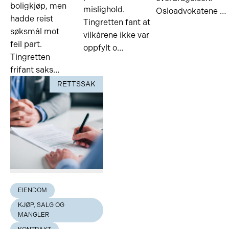
boligkjøp, men
mislighold.
Osloadvokatene …
hadde reist
Tingretten fant at
søksmål mot
vilkårene ikke var
feil part.
oppfylt o…
Tingretten
frifant saks…
RETTSSAK
EIENDOM
KJØP, SALG OG
MANGLER