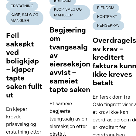
EIENDOM
ERSTATNING
EIENDOM
KJØP, SALG OG
KJØP, SALG OG
MANGLER
KONTRAKT
MANGLER
PENGEKRAV
Begjæring
Feil
om
Overdragel
saksøkt
tvangssalg
av krav –
ved
av
kreditert
boligkjøp
eierseksjon
faktura kun
– kjøper
avvist –
ikke kreves
tapte
sameiet
betalt
saken fullt
tapte saken
ut
En fersk dom fra
Et sameie
Oslo tingrett viser 
En kjøper
begjærte
et krav ikke kan
krevde
tvangssalg av en
overdras dersom d
prisavslag og
eierseksjon etter
er kreditert før
erstatning etter
påstått
overdragelsen.