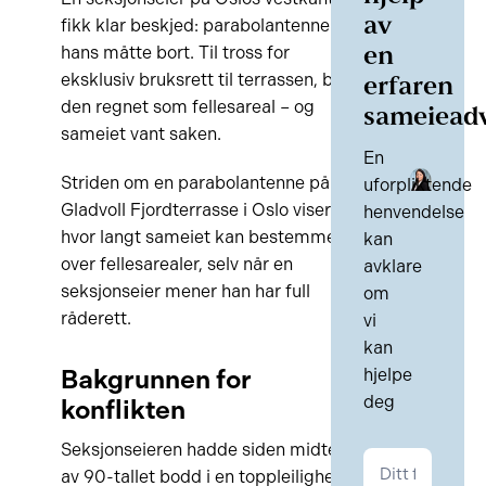
av
fikk klar beskjed: parabolantennen
hans måtte bort. Til tross for
en
eksklusiv bruksrett til terrassen, ble
erfaren
den regnet som fellesareal – og
sameiead
sameiet vant saken.
En
Striden om en parabolantenne på
uforpliktende
Gladvoll Fjordterrasse i Oslo viser
henvendelse
hvor langt sameiet kan bestemme
kan
over fellesarealer, selv når en
avklare
seksjonseier mener han har full
om
råderett.
vi
kan
Bakgrunnen for
hjelpe
deg
konflikten
Seksjonseieren hadde siden midten
Kontakt
av 90-tallet bodd i en toppleilighet