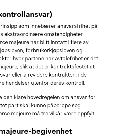
ontrollansvar)
 prinsipp som innebærer ansvarsfrihet på
des ekstraordinære omstendigheter
e majeure har blitt inntatt i flere av
kjøpsloven, forbrukerkjøpsloven og
kter hvor partene har avtalefrihet er det
ajeure, slik at det er kontraktsfestet at
svar eller å revidere kontrakten, i de
re hendelser utenfor deres kontroll.
fra den klare hovedregelen om ansvar for
iktet part skal kunne påberope seg
rce majeure må tre vilkår være oppfylt.
e majeure-begivenhet