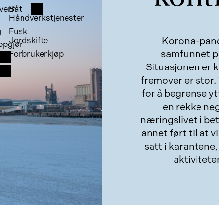
vern
Båt
Håndverkstjenester
g
Fusk
Korona-pand
Jordskifte
ppgjør
samfunnet på 
Forbrukerkjøp
Situasjonen er k
fremover er stor.
for å begrense yt
en rekke ne
næringslivet i bet
annet ført til at
satt i karantene
aktivitete