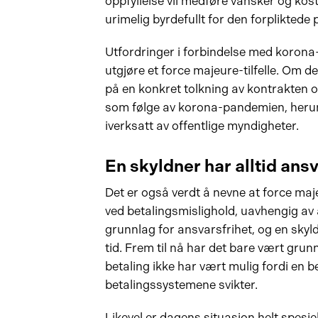
oppfyllelse vil medføre vansker og kostn
urimelig byrdefullt for den forpliktede 
Utfordringer i forbindelse med korona
utgjøre et force majeure-tilfelle. Om de
på en konkret tolkning av kontrakten
som følge av korona-pandemien, herund
iverksatt av offentlige myndigheter.
En skyldner har alltid ansva
Det er også verdt å nevne at force maj
ved betalingsmislighold, uavhengig av 
grunnlag for ansvarsfrihet, og en skyldn
tid. Frem til nå har det bare vært grunnl
betaling ikke har vært mulig fordi en be
betalingssystemene svikter.
Likevel er dagens situasjon helt spesie