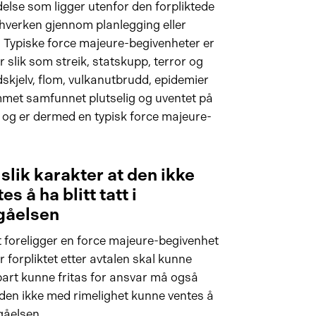
delse som ligger utenfor den forpliktede
t hverken gjennom planlegging eller
n. Typiske force majeure-begivenheter er
slik som streik, statskupp, terror og
rdskjelv, flom, vulkanutbrudd, epidemier
et samfunnet plutselig og uventet på
 og er dermed en typisk force majeure-
lik karakter at den ikke
 å ha blitt tatt i
gåelsen
det foreligger en force majeure-begivenhet
 forpliktet etter avtalen skal kunne
 part kunne fritas for ansvar må også
 den ikke med rimelighet kunne ventes å
ngåelsen.