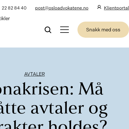
22 82 84 40
post@osloadvokatene.no
Klientportal
ikler
Snakk med oss
AVTALER
nakrisen: Må
tte avtaler og
rakter holdes?