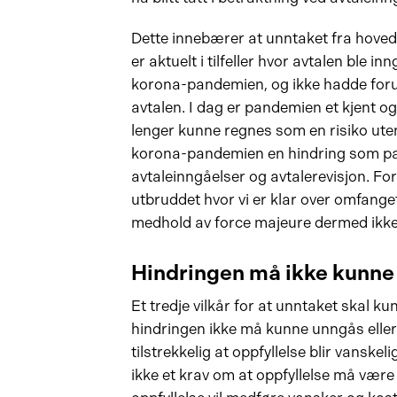
Dette innebærer at unntaket fra hoved
er aktuelt i tilfeller hvor avtalen ble 
korona-pandemien, og ikke hadde foruts
avtalen. I dag er pandemien et kjent o
lenger kunne regnes som en risiko utenf
korona-pandemien en hindring som par
avtaleinngåelser og avtalerevisjon. Fo
utbruddet hvor vi er klar over omfanget
medhold av force majeure dermed ikke 
Hindringen må ikke kunne 
Et tredje vilkår for at unntaket skal k
hindringen ikke må kunne unngås eller
tilstrekkelig at oppfyllelse blir vanskel
ikke et krav om at oppfyllelse må være