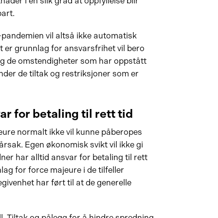
ader i en slik grad at oppfyllelse blir
part.
-pandemien vil altså ikke automatisk
t er grunnlag for ansvarsfrihet vil bero
 og de omstendigheter som har oppstått
er de tiltak og restriksjoner som er
r for betaling til rett tid
eure normalt ikke vil kunne påberopes
årsak. Egen økonomisk svikt vil ikke gi
er har alltid ansvar for betaling til rett
ag for force majeure i de tilfeller
givenhet har ført til at de generelle
ll. Tiltak og pålegg for å hindre spredning