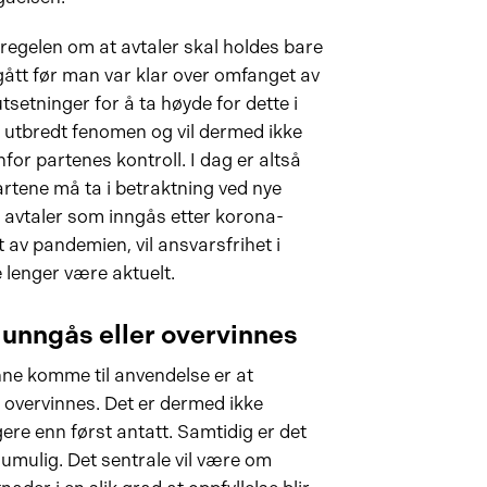
regelen om at avtaler skal holdes bare
inngått før man var klar over omfanget av
etninger for å ta høyde for dette i
g utbredt fenomen og vil dermed ikke
or partenes kontroll. I dag er altså
tene må ta i betraktning ved nye
r avtaler som inngås etter korona-
 av pandemien, vil ansvarsfrihet i
lenger være aktuelt.
unngås eller overvinnes
unne komme til anvendelse er at
 overvinnes. Det er dermed ikke
igere enn først antatt. Samtidig er det
 umulig. Det sentrale vil være om