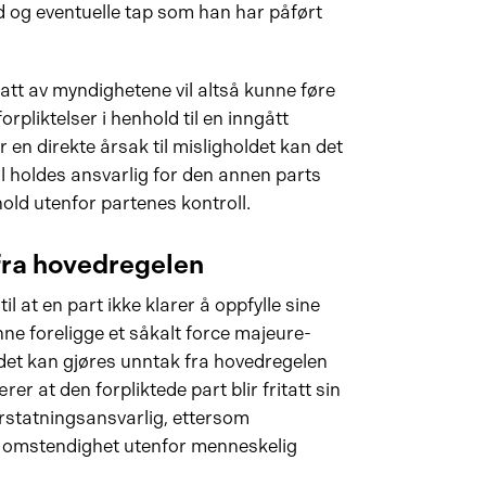
d og eventuelle tap som han har påført
satt av myndighetene vil altså kunne føre
forpliktelser i henhold til en inngått
er en direkte årsak til misligholdet kan det
al holdes ansvarlig for den annen parts
old utenfor partenes kontroll.
 fra hovedregelen
til at en part ikke klarer å oppfylle sine
 kunne foreligge et såkalt force majeure-
 det kan gjøres unntak fra hovedregelen
er at den forpliktede part blir fritatt sin
erstatningsansvarlig, ettersom
r omstendighet utenfor menneskelig