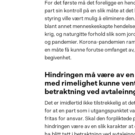
For det første må det foreligge en hen
part sin kontroll på en slik måte at de
styring ville vært mulig å eliminere de
blant annet menneskeskapte hendelser 
krig, og naturgitte forhold slik som jo
og pandemier. Korona-pandemien ramm
en måte få kunne forutse omfanget av,
begivenhet.
Hindringen må være av en s
med rimelighet kunne ventes
betraktning ved avtaleinn
Det er imidlertid ikke tilstrekkelig at 
for at en part som i utgangspunktet var
fritas for ansvar. Skal den forpliktede
hindringen være av en slik karakter at
ha blitt tatt i betraktning ved avtalein