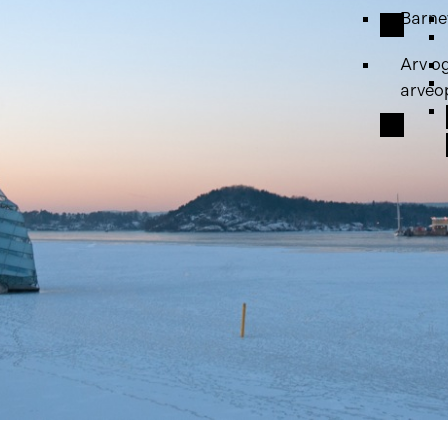
Barne
Arv o
arveo