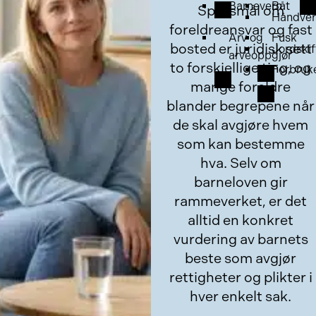
Barnevern
Båt
Spørsmål om
Håndver
foreldreansvar og fast
Arv og
Fusk
bosted er juridisk sett
Jordskif
arveoppgjør
to forskjellige ting, og
Forbruk
mange foreldre
blander begrepene når
de skal avgjøre hvem
som kan bestemme
hva. Selv om
barneloven gir
rammeverket, er det
alltid en konkret
vurdering av barnets
beste som avgjør
rettigheter og plikter i
hver enkelt sak.