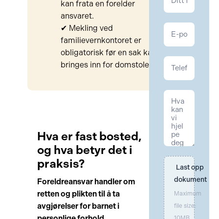
kan frata en forelder
Familie
ansvaret.
✔ Mekling ved
familievernkontoret er
obligatorisk før en sak kan
bringes inn for domstolen.
Hva er fast bosted,
og hva betyr det i
praksis?
Last opp 
dokument
Foreldreansvar handler om
retten og plikten til å ta
Maximum
avgjørelser for barnet i
file size:
personlige forhold.
10MB