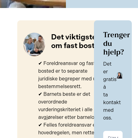
Trenger
Det viktigste
du
om fast bosted
hjelp?
✔ Foreldreansvar og fast
Det
bosted er to separate
er
juridiske begreper med ulik
gratis
bestemmelsesrett.
å
✔ Barnets beste er det
ta
overordnede
kontakt
vurderingskriteriet i alle
med
avgjørelser etter barneloven.
oss.
✔ Felles foreldreansvar er
hovedregelen, men retten
Kontakt