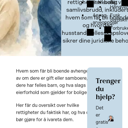
rettigheter til bolig ved
Barnevern
Båt
Håndver
samlivsbrudd, inkluder
Arv og
Fusk
hvem som får bli boend
Jordskif
arveoppgjør
og hvordan
Forbruk
husstandsfellesskapslov
sikrer dine juridiske beho
Hvem som får bli boende avhenger
av om dere er gift eller samboere, om
Trenger
dere har felles barn, og hva slags
du
eierforhold
som gjelder for boligen.
hjelp?
Her får du oversikt over hvilke
Det
rettigheter du faktisk har, og hva du
er
bør gjøre for å ivareta dem.
gratis