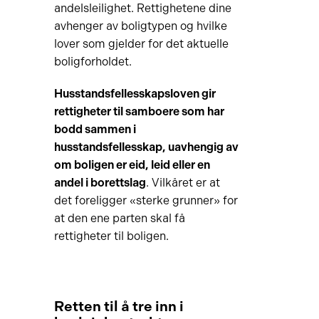
andelsleilighet. Rettighetene dine
avhenger av boligtypen og hvilke
lover som gjelder for det aktuelle
boligforholdet.
Husstandsfellesskapsloven gir
rettigheter til samboere som har
bodd sammen i
husstandsfellesskap
, uavhengig av
om boligen er eid, leid eller en
andel i borettslag
. Vilkåret er at
det foreligger «sterke grunner» for
at den ene parten skal få
rettigheter til boligen.
Retten til å tre inn i