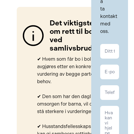
å
ta
kontakt
Det viktigste
med
om rett til bolig
oss.
ved
samlivsbrudd
Kontakt
Familie
✔ Hvem som får bo i boligen
avgjøres etter en konkret
vurdering av begge parters
behov.
✔ Den som har den daglige
omsorgen for barna, vil ofte
stå sterkere i vurderingen.
✔ Husstandsfellesskapsloven
kan gi samboere rettigheter