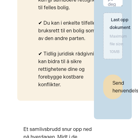
til felles bolig.
Last opp 
✔ Du kan i enkelte tilfeller få
dokument
bruksrett til en bolig som eies
Maximum
av den andre parten.
file size:
10MB
✔ Tidlig juridisk rådgivning
kan bidra til å sikre
rettighetene dine og
forebygge kostbare
Send
konflikter.
henvendel
Et samlivsbrudd snur opp ned
på hverdagen. Midt i de