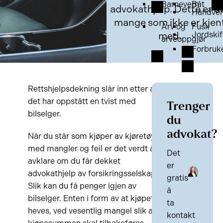
Barnevern
Båt
advokathjelp. Dette er d
Håndver
mange som ikke er kjen
Arv og
Fusk
med.
Jordskif
arveoppgjør
Forbruk
Rettshjelpsdekning slår inn etter at
det har oppstått en tvist med
Trenger
bilselger.
du
advokat?
Når du står som kjøper av kjøretøy
med mangler og feil er det verdt å
Det
avklare om du får dekket
er
advokathjelp av forsikringsselskapet.
gratis
Slik kan du få penger igjen av
å
bilselger. Enten i form av at kjøpet
ta
heves, ved vesentlig mangel slik at
kontakt