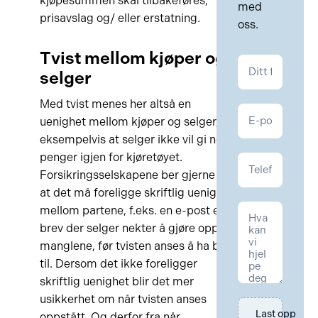
kjøpesummen skal tilbakeføres,
med
prisavslag og/ eller erstatning.
oss.
Tvist mellom kjøper og
Kontakt
selger
Motor
Med tvist menes her altså en
uenighet mellom kjøper og selger,
eksempelvis at selger ikke vil gi noe
penger igjen for kjøretøyet.
Forsikringsselskapene ber gjerne om
at det må foreligge skriftlig uenighet
mellom partene, f.eks. en e-post eller
brev der selger nekter å gjøre opp for
manglene, før tvisten anses å ha blitt
til. Dersom det ikke foreligger
skriftlig uenighet blir det mer
usikkerhet om når tvisten anses
Last opp 
oppstått. Og derfor fra når