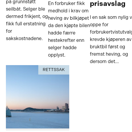
på grunnstøtt
prisavslag
En forbruker fikk
seilbåt. Selger ble
medhold i krav om
dermed frikjent, og
I en sak som nylig 
heving av bilkjøpet
fikk full erstatning
oppe for
da den kjøpte bilen
for
forbrukertvistutval
hadde færre
sakskostnadene.
krevde kjøperen av
hestekrefter enn
bruktbil først og
selger hadde
fremst heving, og
opplyst.
dersom det…
RETTSSAK