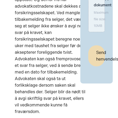
dokument
advokatkostnadene skal dekkes av
forsikringsselskapet. Ved manglende
Maximum
tilbakemelding fra selger, det være
file size:
seg at selger ikke ønsker å avgi noe
10MB
svar på kravet, kan
forsikringsselskapet beregne noen
uker med taushet fra selger før de
aksepterer foreliggende tvist.
Send
Advokaten kan også fremprovosere
henvendel
et svar fra selger, ved å sende brev
med en dato for tilbakemelding.
Advokaten skal også ta ut
forliksklage dersom saken skal
behandles der. Selger blir da nødt til
å avgi skriftlig svar på kravet, ellers
vil vedkommende kunne få
fraværsdom.