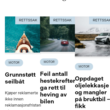
RETTSSAK
RETTSSAK
RETTSSA
MOTOR
MOTOR
MOTOR
Feil antall
Grunnstøtt
Oppdaget
hestekrefter
seilbåt
oljelekkasje
ga rett til
og mangler
Kjøper reklamerte
heving av
på bruktbil 
ikke innen
bilen
fikk
reklamasjonsfristen